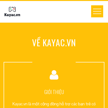
Skip
to
content
VỀ KAYAC.VN
GIỚI THIỆU
Kayac.vn là một cộng đồng hỗ trợ các bạn trẻ có