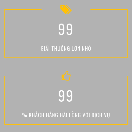
9
9
GIẢI THƯỞNG LỚN NHỎ
9
9
% KHÁCH HÀNG HÀI LÒNG VỚI DỊCH VỤ