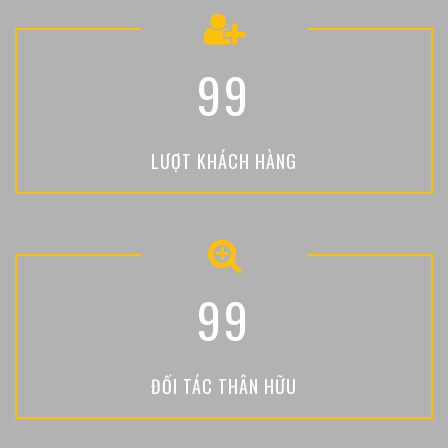
9
9
LƯỢT KHÁCH HÀNG
9
9
ĐỐI TÁC THÂN HỮU