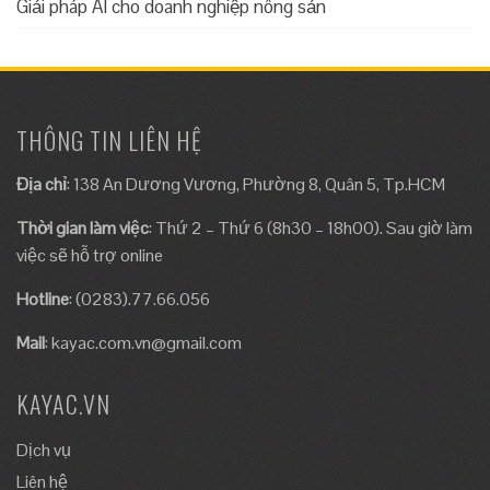
Giải pháp AI cho doanh nghiệp nông sản
THÔNG TIN LIÊN HỆ
Địa chỉ
: 138 An Dương Vương, Phường 8, Quân 5, Tp.HCM
Thời gian làm việc
: Thứ 2 – Thứ 6 (8h30 – 18h00). Sau giờ làm
việc sẽ hỗ trợ online
Hotline
: (0283).77.66.056
Mail
:
kayac.com.vn@gmail.com
KAYAC.VN
Dịch vụ
Liên hệ