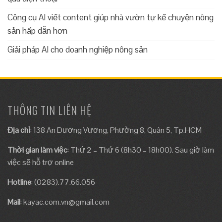
Công cụ AI viết content giúp nhà vườn tự kể chuyện nông
sản hấp dẫn hơn
Giải pháp AI cho doanh nghiệp nông sản
THÔNG TIN LIÊN HỆ
Địa chỉ
: 138 An Dương Vương, Phường 8, Quân 5, Tp.HCM
Thời gian làm việc
: Thứ 2 – Thứ 6 (8h30 – 18h00). Sau giờ làm
việc sẽ hỗ trợ online
Hotline
: (0283).77.66.056
Mail
:
kayac.com.vn@gmail.com