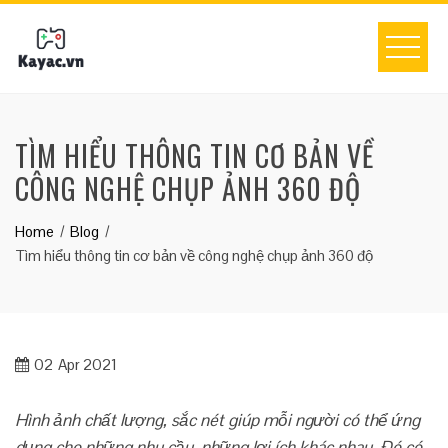
Skip
to
content
TÌM HIỂU THÔNG TIN CƠ BẢN VỀ
CÔNG NGHỆ CHỤP ẢNH 360 ĐỘ
Home
Blog
Tìm hiểu thông tin cơ bản về công nghệ chụp ảnh 360 độ
02
Apr 2021
Hình ảnh chất lượng, sắc nét giúp mỗi người có thể ứng
dụng cho những nhu cầu, những lợi ích khác nhau. Đó có