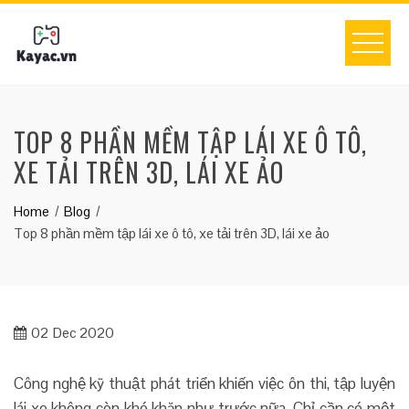
Skip
to
content
TOP 8 PHẦN MỀM TẬP LÁI XE Ô TÔ,
XE TẢI TRÊN 3D, LÁI XE ẢO
Home
Blog
Top 8 phần mềm tập lái xe ô tô, xe tải trên 3D, lái xe ảo
02
Dec 2020
Công nghệ kỹ thuật phát triển khiến việc ôn thi, tập luyện
lái xe không còn khó khăn như trước nữa. Chỉ cần có một