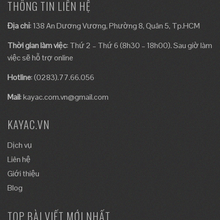
THÔNG TIN LIÊN HỆ
Địa chỉ
: 138 An Dương Vương, Phường 8, Quân 5, Tp.HCM
Thời gian làm việc
: Thứ 2 – Thứ 6 (8h30 – 18h00). Sau giờ làm
việc sẽ hỗ trợ online
Hotline
: (0283).77.66.056
Mail
:
kayac.com.vn@gmail.com
KAYAC.VN
Dịch vụ
Liên hệ
Giới thiệu
Blog
TOP BÀI VIẾT MỚI NHẤT