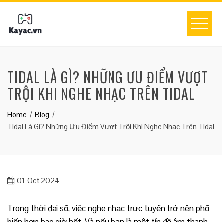
Skip
to
content
TIDAL LÀ GÌ? NHỮNG ƯU ĐIỂM VƯỢT
TRỘI KHI NGHE NHẠC TRÊN TIDAL
Home
Blog
Tidal Là Gì? Những Ưu Điểm Vượt Trội Khi Nghe Nhạc Trên Tidal
01
Oct 2024
Trong thời đại số, việc nghe nhạc trực tuyến trở nên phổ
biến hơn bao giờ hết. Và nếu bạn là một tín đồ âm thanh