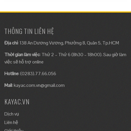
THÔNG TIN LIÊN HỆ
Địa chỉ
: 138 An Dương Vương, Phường 8, Quân 5, Tp.HCM
Thời gian làm việc
: Thứ 2 – Thứ 6 (8h30 – 18h00). Sau giờ làm
việc sẽ hỗ trợ online
Hotline
: (0283).77.66.056
Mail
:
kayac.com.vn@gmail.com
KAYAC.VN
Dịch vụ
Liên hệ
Giới thiệu