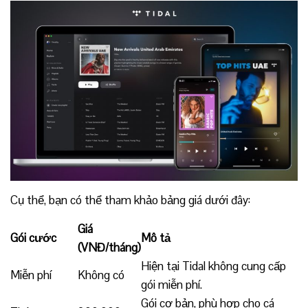
Cụ thể, bạn có thể tham khảo bảng giá dưới đây:
Giá
Gói cước
Mô tả
(VNĐ/tháng)
Hiện tại Tidal không cung cấp
Miễn phí
Không có
gói miễn phí.
Gói cơ bản, phù hợp cho cá