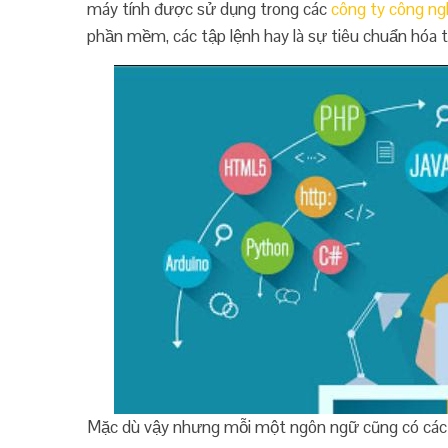
máy tính được sử dụng trong các
công ty công ng
phần mềm, các tập lệnh hay là sự tiêu chuẩn hóa t
Mặc dù vậy nhưng mỗi một ngôn ngữ cũng có các đ